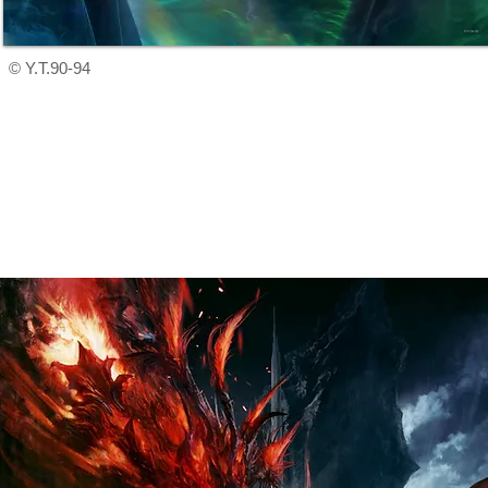
© Y.T.90-94