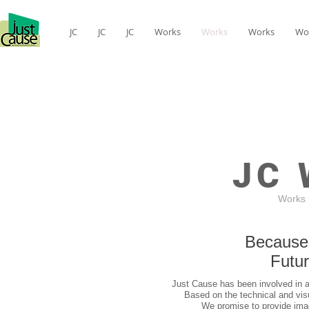
JC
JC
JC
Works
Works
Works
Wo
JC
Works 
Because 
Futur
​
Just Cause has been involved in 
Based on the technical and visu
​
We promise to provide ima