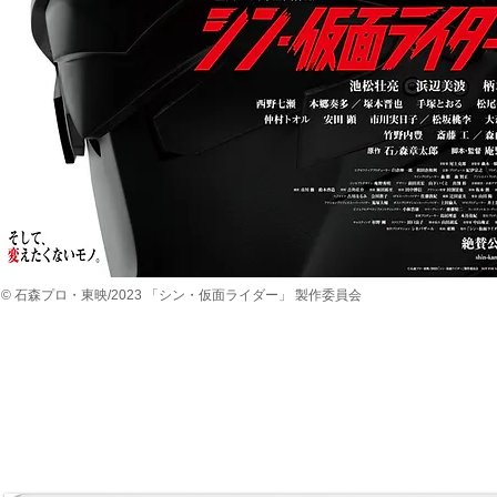
©︎ 石森プロ・東映/2023 「シン・仮面ライダー」 製作委員会