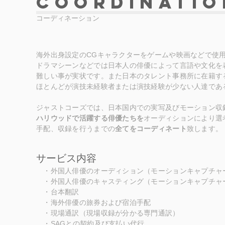
Coordinatio
​コーディネーション
海外出身設定のCGキャラクターをゲームや映画などで使
ドラマシーンなどでは日本人の俳優によって
言語や文化を
難しい事が
実状です。また日本のタレント事務所に在籍す
ほとんどが
演技未経験者または演技経験が少ない人達であ
ジャストコーズでは、日本国内での実写及びモーション収
ハリウッドで活躍する俳優たちを
オーディションにより選
手配、収録を行うまでの
全てをコーディネート
致します。
サービス内容
・外国人俳優のオーディション（モーションキャプチャー
・外国人俳優のキャスティング（モーションキャプチャー
・台本翻訳
​ ・海外俳優の旅券および宿泊手配
・現場通訳（現場収録が分かる専門通訳）
・SAGとの契約及び支払い代行