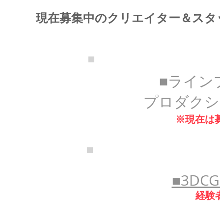
現在募集中のクリエイター＆スタ
​■ライ
プロダクシ
​※現在
​■3D
​経