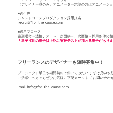
（デザ
イナー職のみ。アニメーター
志望の方
はアニメーショ
■送付先
​ジャストコーズプロダクション採用担当
recruit@for-the-cause.com
■選考プロセス
書類選考→適性テスト→一次面接→二次面接→採用条件の相
​＊新卒採用の場合は上記に実技テス
トが加
わる場合がありま
フリーランスのデザイナーも随時募集中！
プロジェクト単位や期間契約で働いてみたい まずは見学や
ご活躍中の方々もぜひお気軽に下記メール にてお問い合わ
mail:
info@for-the-cause.com