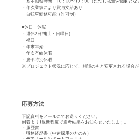
・基本勤務時間 10：00〜19：00（ただし裁量労働制と
・年次業績により賞与支給あり
・自転車勤務可能（許可制）
​■休日・休暇
・週休2日制(土・日曜日)
・祝日
・年末年始
・年次有給休暇
・慶弔特別休暇
※プロジェクト状況に応じて、相談のもと変更される場合が
​応募方法
下記資料をメールにてお送りください。
到着より1週間程度で選考結果をお知らせいたします。
・履歴書
・職務経歴書（中途採用の方のみ）
・デモリールやポートフォリオ